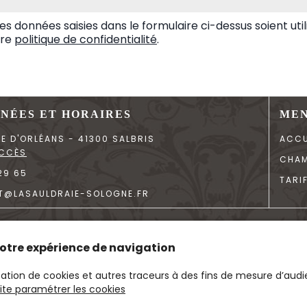
es données saisies dans le formulaire ci-dessus soient ut
tre
politique de confidentialité
.
NÉES ET HORAIRES
ME
UE D'ORLÉANS
-
41300 SALBRIS
ACCU
ACCÈS
CHA
29 65
TARI
@LASAULDRAIE-SOLOGNE.FR
PERSONNELLES
MENTIONS LÉGALES
 votre expérience de navigation
isation de cookies et autres traceurs à des fins de mesure d’aud
ite paramétrer les cookies