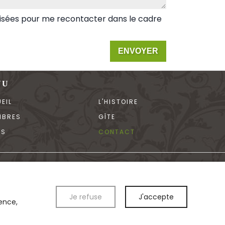
ilisées pour me recontacter dans le cadre
ENVOYER
NU
EIL
L'HISTOIRE
MBRES
GÎTE
FS
CONTACT
Je refuse
J'accepte
ience,